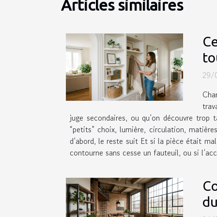
Articles similaires
Ce
to
29/
Chan
trav
juge secondaires, ou qu’on découvre trop ta
“petits” choix, lumière, circulation, matièr
d’abord, le reste suit Et si la pièce était m
contourne sans cesse un fauteuil, ou si l’acc
Co
du