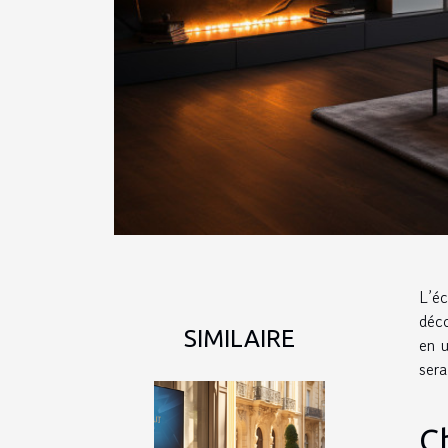
L’éc
déco
SIMILAIRE
en u
sera
Ch