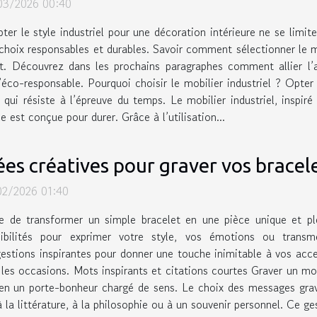
03/2026 00:40
ter le style industriel pour une décoration intérieure ne se limite
choix responsables et durables. Savoir comment sélectionner le m
t. Découvrez dans les prochains paragraphes comment allier l’a
’éco-responsable. Pourquoi choisir le mobilier industriel ? Opter 
qui résiste à l’épreuve du temps. Le mobilier industriel, inspiré
 est conçue pour durer. Grâce à l’utilisation...
ées créatives pour graver vos bracel
02/2026 01:40
e de transformer un simple bracelet en une pièce unique et p
sibilités pour exprimer votre style, vos émotions ou trans
estions inspirantes pour donner une touche inimitable à vos acces
les occasions. Mots inspirants et citations courtes Graver un mot
en un porte-bonheur chargé de sens. Le choix des messages gravé
 la littérature, à la philosophie ou à un souvenir personnel. Ce g