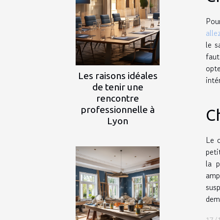
Pour
alle
le s
faut
opte
Les raisons idéales
inté
de tenir une
rencontre
professionnelle à
Ch
Lyon
Le c
peti
la 
ampo
susp
dema