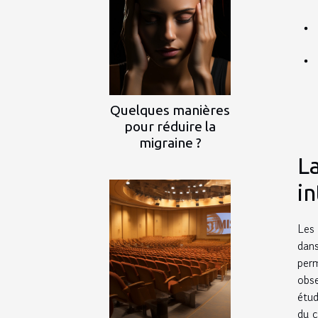
Quelques manières
pour réduire la
migraine ?
L
i
Les 
dans
per
obse
étud
du c