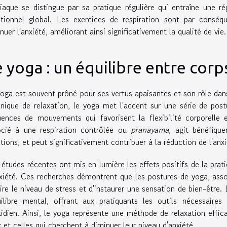
iaque se distingue par sa pratique régulière qui entraîne une ré
tionnel global. Les exercices de respiration sont par conséq
nuer l'anxiété, améliorant ainsi significativement la qualité de vie.
 yoga : un équilibre entre corps
oga est souvent prôné pour ses vertus apaisantes et son rôle dans
nique de relaxation, le yoga met l'accent sur une série de pos
uences de mouvements qui favorisent la flexibilité corporelle 
ocié à une respiration contrôlée ou
pranayama
, agit bénéfiqu
ions, et peut significativement contribuer à la réduction de l'anxi
études récentes ont mis en lumière les effets positifs de la prat
xiété. Ces recherches démontrent que les postures de yoga, asso
ire le niveau de stress et d'instaurer une sensation de bien-être
uilibre mental, offrant aux pratiquants les outils nécessaire
idien. Ainsi, le yoga représente une méthode de relaxation effic
 et celles qui cherchent à diminuer leur niveau d'anxiété.