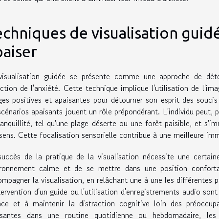
echniques de visualisation guid
paiser
visualisation guidée se présente comme une approche de déte
ction de l'anxiété. Cette technique implique l'utilisation de l'im
es positives et apaisantes pour détourner son esprit des soucis 
scénarios apaisants jouent un rôle prépondérant. L'individu peut, p
ranquillité, tel qu'une plage déserte ou une forêt paisible, et s'
sens. Cette focalisation sensorielle contribue à une meilleure imme
uccès de la pratique de la visualisation nécessite une certai
ironnement calme et de se mettre dans une position confortab
mpagner la visualisation, en relâchant une à une les différentes 
tervention d'un guide ou l'utilisation d'enregistrements audio son
nce et à maintenir la distraction cognitive loin des préoccupa
isantes dans une routine quotidienne ou hebdomadaire, les 