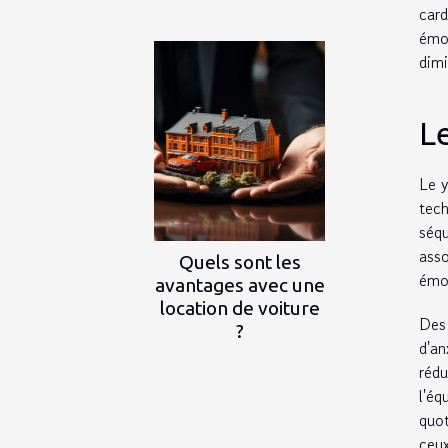
card
émo
dimi
Le
Le y
tech
séq
ass
Quels sont les
émot
avantages avec une
location de voiture
Des 
?
d'an
rédu
l'éq
quot
ceux