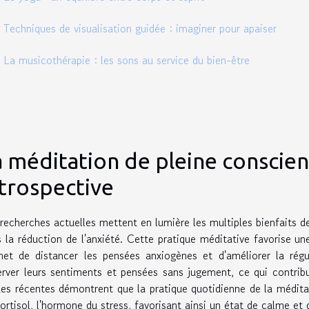
Techniques de visualisation guidée : imaginer pour apaiser
La musicothérapie : les sons au service du bien-être
a méditation de pleine conscie
ntrospective
recherches actuelles mettent en lumière les multiples bienfaits 
 la réduction de l'anxiété. Cette pratique méditative favorise une
met de distancer les pensées anxiogènes et d'améliorer la rég
rver leurs sentiments et pensées sans jugement, ce qui contribu
es récentes démontrent que la pratique quotidienne de la médita
ortisol, l'hormone du stress, favorisant ainsi un état de calme et 