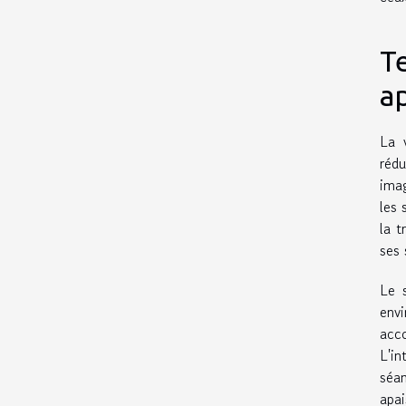
T
a
La 
rédu
imag
les 
la t
ses 
Le s
env
acco
L'in
séa
apa