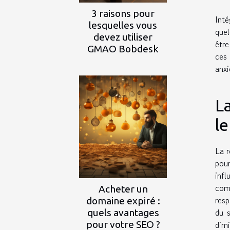
3 raisons pour
Inté
lesquelles vous
quel
devez utiliser
être
GMAO Bobdesk
ces
anxi
La
le
La r
pour
infl
comp
Acheter un
resp
domaine expiré :
du 
quels avantages
pour votre SEO ?
dimi