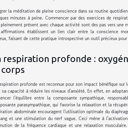
grer la méditation de pleine conscience dans sa routine quotidie
ques minutes à peine. Commencer par des exercices de respirat
 pleinement présent avec chaque activité sont des pas vers une m
 affirmations établissent un lien clair entre la conscience 
eux, faisant de cette pratique introspective un outil précieux pour
 respiration profonde : oxygéne
 corps
espiration profonde est reconnue pour son impact bénéfique sur 
 sa capacité à réduire les niveaux d'anxiété. En effet, en adoptan
uencer l'équilibre entre la composante sympathique, responsab
osante parasympathique, qui favorise la relaxation et la récupéra
iration abdominale encouragent l'utilisation optimale du diaphra
sang et une stimulation du nerf vague. Ceci mène à l'activati
nution de la fréquence cardiaque et une relaxation musculaire