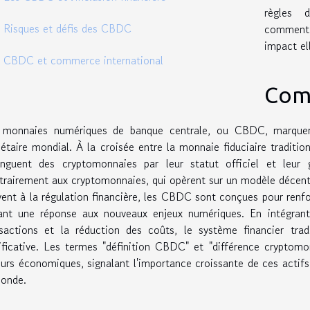
règles 
Risques et défis des CBDC
comment 
impact el
CBDC et commerce international
Com
 monnaies numériques de banque centrale, ou CBDC, marquent
taire mondial. À la croisée entre la monnaie fiduciaire tradition
tinguent des cryptomonnaies par leur statut officiel et leur 
rairement aux cryptomonnaies, qui opèrent sur un modèle décentr
ent à la régulation financière, les CBDC sont conçues pour renfo
rant une réponse aux nouveaux enjeux numériques. En intégrant
nsactions et la réduction des coûts, le système financier trad
ificative. Les termes "définition CBDC" et "différence cryptomo
urs économiques, signalant l'importance croissante de ces actifs
monde.