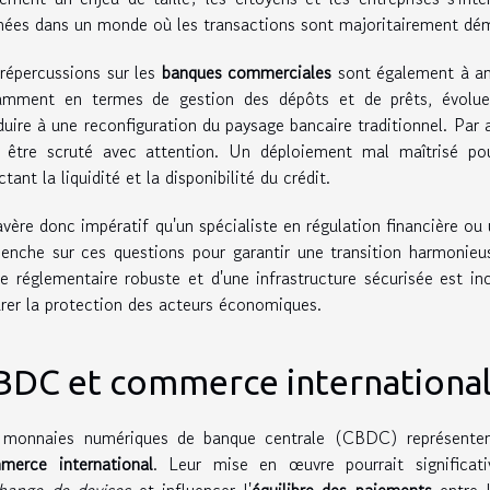
ées dans un monde où les transactions sont majoritairement dém
répercussions sur les
banques commerciales
sont également à anti
amment en termes de gestion des dépôts et de prêts, évoluer
uire à une reconfiguration du paysage bancaire traditionnel. Par ai
t être scruté avec attention. Un déploiement mal maîtrisé pou
ctant la liquidité et la disponibilité du crédit.
'avère donc impératif qu'un spécialiste en régulation financière o
enche sur ces questions pour garantir une transition harmonieu
e réglementaire robuste et d'une infrastructure sécurisée est i
rer la protection des acteurs économiques.
BDC et commerce internationa
 monnaies numériques de banque centrale (CBDC) représentent
merce international
. Leur mise en œuvre pourrait significat
hange de devises
et influencer l'
équilibre des paiements
entre l