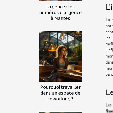
L
Urgence : les
numéros d'urgence
à Nantes
La 
nota
cent
les 
mei
l'i
moné
dans
moné
banq
Pourquoi travailler
Le
dans un espace de
coworking ?
Les
fina