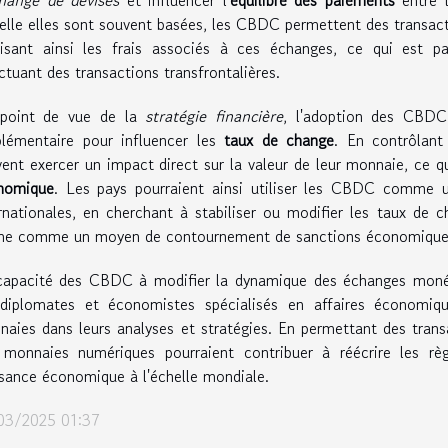
elle elles sont souvent basées, les CBDC permettent des transact
uisant ainsi les frais associés à ces échanges, ce qui est pa
ctuant des transactions transfrontalières.
point de vue de la
stratégie financière
, l'adoption des CBDC 
plémentaire pour influencer les
taux de change
. En contrôlant 
ent exercer un impact direct sur la valeur de leur monnaie, ce qu
nomique
. Les pays pourraient ainsi utiliser les CBDC comme u
rnationales, en cherchant à stabiliser ou modifier les taux de c
e comme un moyen de contournement de sanctions économiques 
capacité des CBDC à modifier la dynamique des échanges monéta
 diplomates et économistes spécialisés en affaires économiq
aies dans leurs analyses et stratégies. En permettant des transac
 monnaies numériques pourraient contribuer à réécrire les r
sance économique à l'échelle mondiale.
03/2025 01:37