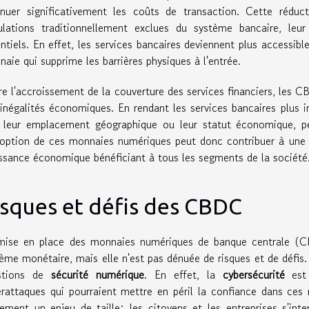
inuer significativement les coûts de transaction. Cette réduc
ulations traditionnellement exclues du système bancaire, leur
ntiels. En effet, les services bancaires deviennent plus accessib
aie qui supprime les barrières physiques à l'entrée.
e l'accroissement de la couverture des services financiers, les 
inégalités économiques. En rendant les services bancaires plus inc
t leur emplacement géographique ou leur statut économique, pe
option de ces monnaies numériques peut donc contribuer à une ré
ssance économique bénéficiant à tous les segments de la société
isques et défis des CBDC
mise en place des monnaies numériques de banque centrale (C
ème monétaire, mais elle n'est pas dénuée de risques et de défis.
stions de
sécurité numérique
. En effet, la
cybersécurité
est 
rattaques qui pourraient mettre en péril la confiance dans ce
ement un enjeu de taille; les citoyens et les entreprises s'inte