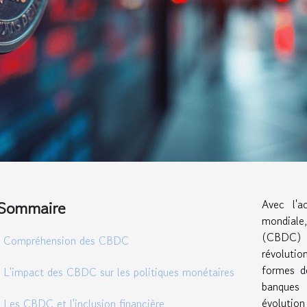
Sommaire
Avec l'a
mondiale
(CBDC)
Compréhension des CBDC
révoluti
formes de
L'impact des CBDC sur les politiques monétaires
banques 
évolution
Les CBDC et l'inclusion financière