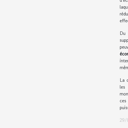
laqu
réd
effe
Du 
sup
peuv
éco
inte
mêm
La 
les
monn
ces
puis
29/