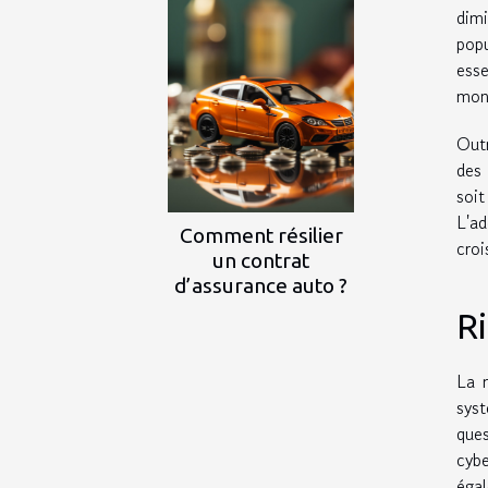
dim
pop
esse
monn
Outr
des 
soi
L'ad
Comment résilier
croi
un contrat
d’assurance auto ?
R
La 
syst
que
cybe
égal