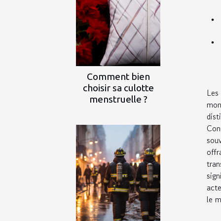
Comment bien
choisir sa culotte
Les
menstruelle ?
moné
dis
Cont
souv
off
tra
sign
acte
le 