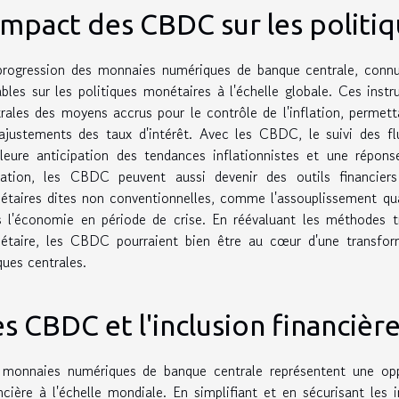
'impact des CBDC sur les politi
progression des monnaies numériques de banque centrale, conn
bles sur les politiques monétaires à l'échelle globale. Ces inst
rales des moyens accrus pour le contrôle de l'inflation, permett
ajustements des taux d'intérêt. Avec les CBDC, le suivi des fl
lleure anticipation des tendances inflationnistes et une répon
nflation, les CBDC peuvent aussi devenir des outils financiers
taires dites non conventionnelles, comme l'assouplissement quant
 l'économie en période de crise. En réévaluant les méthodes t
taire, les CBDC pourraient bien être au cœur d'une transforma
ues centrales.
s CBDC et l'inclusion financièr
 monnaies numériques de banque centrale représentent une oppo
ncière à l'échelle mondiale. En simplifiant et en sécurisant les