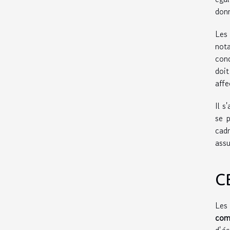
donn
Les 
not
cond
doi
affe
Il s
se p
cadr
assu
C
Les
com
d'
éc